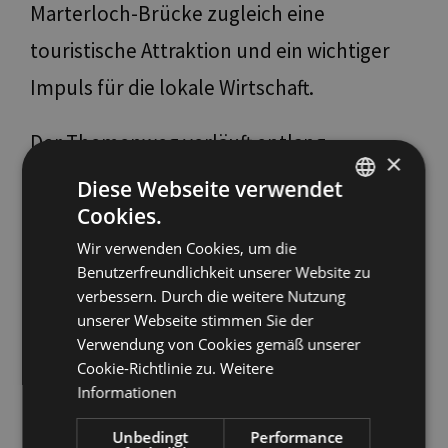
Marterloch-Brücke zugleich eine
touristische Attraktion und ein wichtiger
Impuls für die lokale Wirtschaft.
Der Themenweg verläuft entlang
×
bestehender Wanderwege durch eine
Diese Webseite verwendet
Cookies.
Kulturlandschaft, die über Jahrhunderte
ITALIAN
Wir verwenden Cookies, um die
nahezu unverändert geblieben ist.
ENGLISH
Benutzerfreundlichkeit unserer Website zu
An insgesamt 21 Stationen werden
GERMAN
verbessern. Durch die weitere Nutzung
unserer Webseite stimmen Sie der
geologische, historische,
Verwendung von Cookies gemäß unserer
landwirtschaftliche und technische
Cookie-Richtlinie zu.
Weitere
Informationen
Besonderheiten erläutert. Die Route folgt
der alten Saumstraße, die als einzige
Unbedingt
Performance