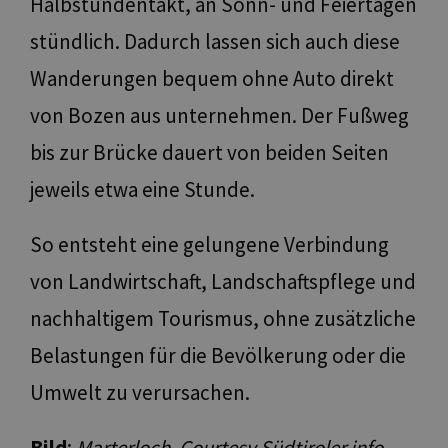
Halbstundentakt, an Sonn- und Feiertagen
Unbedingt erforderlich
Performance
stündlich. Dadurch lassen sich auch diese
Targeting
Funktionalität
Unklassifizierte
Wanderungen bequem ohne Auto direkt
Unbedingt erforderliche Cookies ermöglichen
wesentliche Kernfunktionen der Website wie die
Benutzeranmeldung und die Kontoverwaltung.
von Bozen aus unternehmen. Der Fußweg
Ohne die unbedingt erforderlichen Cookies kann die
Website nicht ordnungsgemäß verwendet werden.
bis zur Brücke dauert von beiden Seiten
Name
Anbieter / Domäne
Ablaufdatum
Be
jeweils etwa eine Stunde.
[abcdef0123456789]
www.bolzano-
Sitzung
Jo
{32}
bozen.it
So entsteht eine gelungene Verbindung
__cf_bm
29 Minuten
Qu
Cloudflare Inc.
57 Sekunden
uti
.backend.chatbase.co
tra
von Landwirtschaft, Landschaftspflege und
van
Web
nachhaltigem Tourismus, ohne zusätzliche
rap
del
Belastungen für die Bevölkerung oder die
resolution
www.bolzano-
Sitzung
coo
bozen.it
pe
Umwelt zu verursachen.
CookieScriptConsent
5 Monate 3
Di
CookieScript
Wochen
Co
www.bolzano-
ve
bozen.it
Ei
Bild
:
Marterloch, Courtesy Südtiroler.info