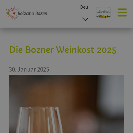
Deu
esp
ita
eng
Die Bozner Weinkost 2025
30. Januar 2025