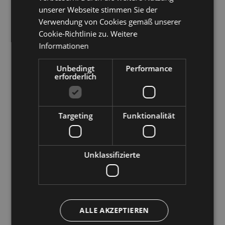
Weinkenner und solche, die es werden
unserer Webseite stimmen Sie der
Verwendung von Cookies gemäß unserer
möchten, können über 180 Weine aus den
Cookie-Richtlinie zu.
Weitere
Weinregionen Bozen und Umgebung,
Informationen
Überetsch und Unterland, aus dem Eisack-
Unbedingt
Performance
erforderlich
und Etschtal, Meran, und dem
Burggrafenamt verkosten.
Targeting
Funktionalität
Auf dem Foto: Weinkost 2023, Courtesy Luca
Managlia
Unklassifizierte
ALLE AKZEPTIEREN