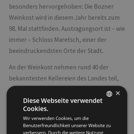
besonders hervorgehoben: Die Bozner
Weinkost wird in diesem Jahr bereits zum
98. Mal stattfinden. Austragungsort ist – wie
immer – Schloss Maretsch, einer der
beeindruckendsten Orte der Stadt.
An der Weinkost nehmen rund 40 der
bekanntesten Kellereien des Landes teil,
größere und kleinere, angesehene
×
Diese Webseite verwendet
Produzenten mit langer Tradition. Auch
Cookies.
ITALIAN
berühmte Köche, Experten, Sommeliers,
Wir verwenden Cookies, um die
ENGLISH
und vielem mehr werden vertreten sein.
Benutzerfreundlichkeit unserer Website zu
GERMAN
verbessern. Durch die weitere Nutzung