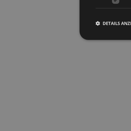
DETAILS ANZ
Unbed
Unbedingt erforderli
Kontoverwaltung. Oh
Name
[abcdef0123456789]
{32}
__cf_bm
resolution
CookieScriptConse