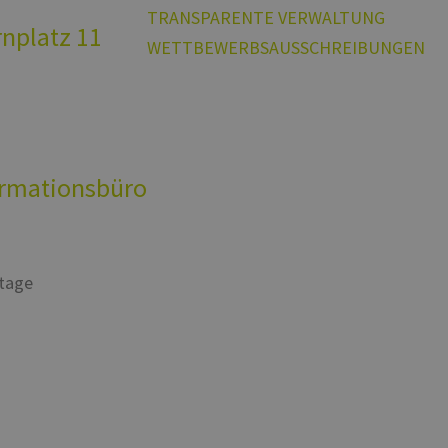
nuova o la vecchia versione dell'interfaccia di Yo
TRANSPARENTE VERWALTUNG
rnplatz 11
WETTBEWERBSAUSSCHREIBUNGEN
ationsbüro
rtage