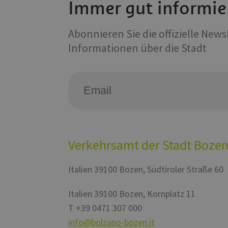
Immer gut informie
Abonnieren Sie die offizielle New
Informationen über die Stadt
Name
Name
Name
chatbase_anon_id
_pk_ses.56.b8b7
WidgetSessionId-tv
POIFinder
WidgetSessionId-tv
__Secure-
ROLLOUT_TOKEN
POIFinder
_pk_id.56.b8b7
WidgetSessionId-tv
iutk
Verkehrsamt der Stadt Boze
YSC
Italien
39100
Bozen
,
Südtiroler Straße 60
__Secure-YNID
Italien
39100
Bozen
,
Kornplatz 11
T
+39 0471 307 000
VISITOR_INFO1_LIV
info@bolzano-bozen.it