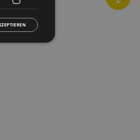
KZEPTIEREN
zierte
meldung und die
wendet werden.
guere tra umani e
fine di effettuare
to Web.
ione
om-Dienst
ngen für Besucher-