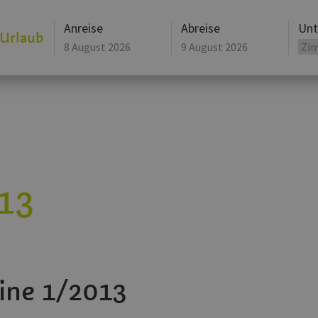
Anreise
Abreise
Unt
 Urlaub
August
2026
Mo
Di
Mi
Mo
Do
Di
Fr
Mi
27
28
29
27
30
28
31
29
3
4
5
3
6
4
7
5
10
11
12
10
13
11
14
12
17
18
19
17
20
18
21
19
13
24
25
26
24
27
25
28
26
31
1
2
31
3
1
4
2
Heute
Löschen
Heute
ine 1/2013