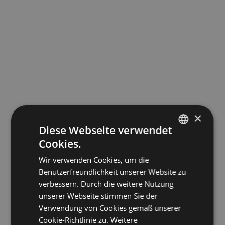
×
Diese Webseite verwendet
Cookies.
ITALIAN
Wir verwenden Cookies, um die
Immer gut informiert
ENGLISH
Benutzerfreundlichkeit unserer Website zu
GERMAN
verbessern. Durch die weitere Nutzung
Abonnieren Sie die offizielle Newsletter
unserer Webseite stimmen Sie der
vom Verkehrsamt Bozen. Entscheiden Sie
Verwendung von Cookies gemäß unserer
sich für immer aktuelle Informationen
Cookie-Richtlinie zu.
Weitere