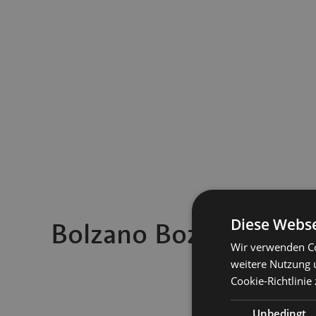
Diese Webse
Bolzano Bozen Magaz
Wir verwenden Co
weitere Nutzung 
Cookie-Richtlinie 
Unbedingt