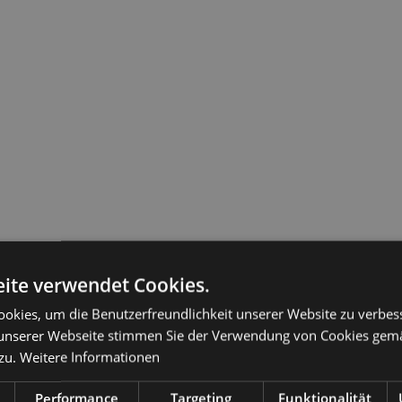
ite verwendet Cookies.
ine 2/2024
okies, um die Benutzerfreundlichkeit unserer Website zu verbes
unserer Webseite stimmen Sie der Verwendung von Cookies gem
zu.
Weitere Informationen
Performance
Targeting
Funktionalität