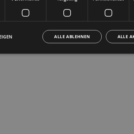
EIGEN
ALLE ABLEHNEN
ALLE A
ingt erforderlich
Performance
Targeting
Funktionalität
Unklassifi
che Cookies ermöglichen wesentliche Kernfunktionen der Website wie die Benutzeran
ne die unbedingt erforderlichen Cookies kann die Website nicht ordnungsgemäß ver
Anbieter / Domäne
Ablaufdatum
Beschreibung
www.bolzano-
Sitzung
Joomla layout builder
bozen.it
29 Minuten
Questo cookie viene utilizzato per distin
Cloudflare Inc.
57 Sekunden
bot. Ciò è vantaggioso per il sito Web, al 
.backend.chatbase.co
rapporti validi sull'utilizzo del proprio si
www.bolzano-
Sitzung
cookie utilizzato dal sito per l'impaginaz
bozen.it