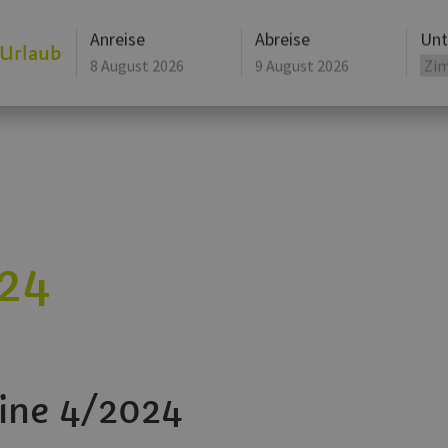
Anreise
Abreise
Unt
 Urlaub
August
2026
Mo
Di
Mi
Mo
Do
Di
Fr
Mi
27
28
29
27
30
28
31
29
3
4
5
3
6
4
7
5
10
11
12
10
13
11
14
12
17
18
19
17
20
18
21
19
24
24
25
26
24
27
25
28
26
31
1
2
31
3
1
4
2
Heute
Löschen
Heute
ine 4/2024