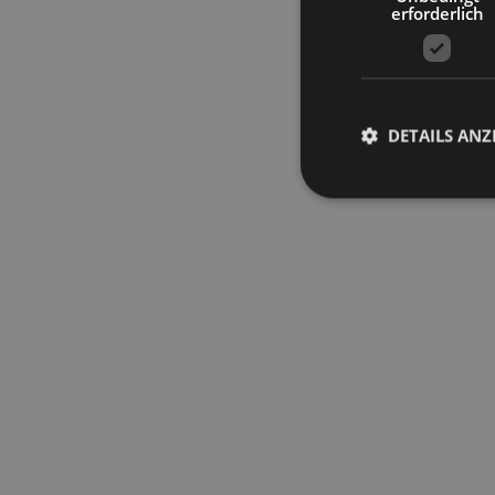
erforderlich
DETAILS ANZ
Unbed
Unbedingt erforderli
Kontoverwaltung. Oh
Name
[abcdef0123456789]
{32}
__cf_bm
resolution