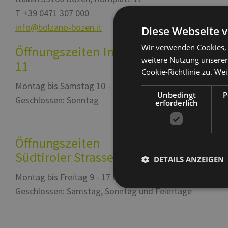
T
+39 0471 307 000
info@bolzano-bozen.it
Diese Webseite 
Wir verwenden Cookies, 
Öffnungszeiten Infopoint Kornplatz
weitere Nutzung unsere
11
Cookie-Richtlinie zu.
Wei
Montag bis Samstag 10 - 18 Uhr
Unbedingt
P
Geschlossen: Sonntag
erforderlich
Öffnungszeiten Informationsbüro
Südtiroler Strasse 60
DETAILS ANZEIGEN
Montag bis Freitag 9 - 17 Uhr
Geschlossen: Samstag, Sonntag und Feiertage
Unbedingt erf
Unbedingt erforderliche Cooki