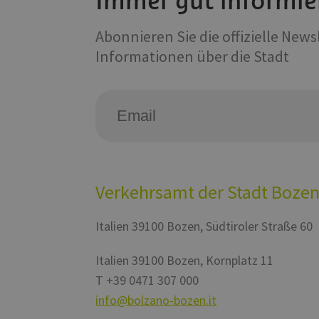
Immer gut informie
_pk_id.56.b8b7
WidgetSessionId-tv
iutk
Abonnieren Sie die offizielle New
YSC
Informationen über die Stadt
__Secure-YNID
VISITOR_INFO1_LIV
Verkehrsamt der Stadt Boze
Italien
39100
Bozen
,
Südtiroler Straße 60
Italien
39100
Bozen
,
Kornplatz 11
T
+39 0471 307 000
info@bolzano-bozen.it