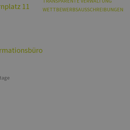
TRANSPARENTE VERWALTUNG
rnplatz 11
WETTBEWERBSAUSSCHREIBUNGEN
ationsbüro
rtage