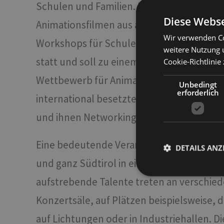
Schulen und Familien. Man möchte die Film
Diese Webse
Animationsfilmen aus aller Welt zeigen. 
Wir verwenden Co
Workshops für Schulen und Familien angeb
weitere Nutzung 
statt und soll zu einem jährlich wiederk
Cookie-Richtlinie 
Wettbewerb für Animationskurzfilme des
Unbedingt
erforderlich
international besetzte Jury die Preisträg
und ihnen Networking-Räume mit Regisseu
Eine bedeutende Veranstaltung, die Ende J
DETAILS ANZ
und ganz Südtirol in eine vibrierende Kla
aufstrebende Talente treten an verschiede
Unbed
Konzertsäle, auf Plätzen beispielsweise, 
Unbedingt erforderli
auf Lichtungen oder in Industriehallen. Di
Kontoverwaltung. Oh