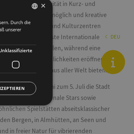
rn und die Kreativität in Kurz- und
×
 und Illustratoren möglich und kreative
sern. Durch die
ITALIAN
chen Räumen, Kinos und Kulturzentren
äß unserer
ENGLISH
indet zudem der erste Internationale
DEU
es
GERMAN
- und Sekundarschulen, während eine
it
Unklassifizierte
er Talenten neue Möglichkeiten eröffnen
en
Blog
nimationsstudiosaus aller Welt bieten.
dige
, das vom 26. Juni zum 5. Juli die Stadt
KZEPTIEREN
ische und internationale Stars sowie
öhnlichen Spielstätten abseitsklassischer
zierte
n den Bergen, in Almhütten, an Seen und
meldung und die
nd in freier Natur für vibrierenden
wendet werden.