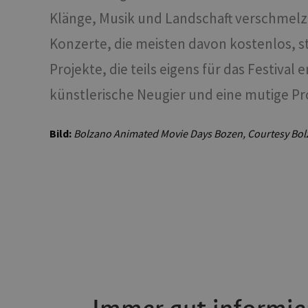
Klänge, Musik und Landschaft verschmelz
Name
[abcdef0123456789]
Konzerte, die meisten davon kostenlos, 
{32}
Projekte, die teils eigens für das Festival
__cf_bm
künstlerische Neugier und eine mutige P
resolution
Bild:
Bolzano Animated Movie Days Bozen, Courtesy Bo
CookieScriptConse
Name
Name
Name
chatbase_anon_id
_pk_ses.56.b8b7
WidgetSessionId-tv
POIFinder
WidgetSessionId-tv
__Secure-
ROLLOUT_TOKEN
POIFinder