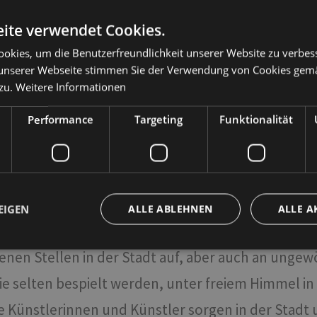
kultur bewusst machen, die visuelle Bildung förde
ite verwendet Cookies.
Es werden zudem Begegnungen mit Illustratorinnen
okies, um die Benutzerfreundlichkeit unserer Website zu verbes
oten. Die Veranstaltungsreihe findet in öffentli
unserer Webseite stimmen Sie der Verwendung von Cookies gem
ehrenden Termin werden. Im Rahmen des Festivals f
zu.
Weitere Informationen
 Landes Südtirol statt. Teilnehmen können Grund
Performance
Targeting
Funktionalität
er bestimmt. Das Festival möchte jungen Südtirol
rinnen und Regisseuren, Produktionsfirmen und A
uni beginnt, ist das
Südtirol Jazzfestival Alto A
EIGEN
ALLE ABLEHNEN
ALLE A
nglandschaftverwandeln wird. Italienische, einheim
nen Stellen in der Stadt auf, aber auch an ungew
ingt erforderlich
Performance
Targeting
Funktionalität
Unklassifi
die selten bespielt werden, unter freiem Himmel i
che Cookies ermöglichen wesentliche Kernfunktionen der Website wie die Benutzeran
e Künstlerinnen und Künstler sorgen in der Stadt u
ne die unbedingt erforderlichen Cookies kann die Website nicht ordnungsgemäß ver