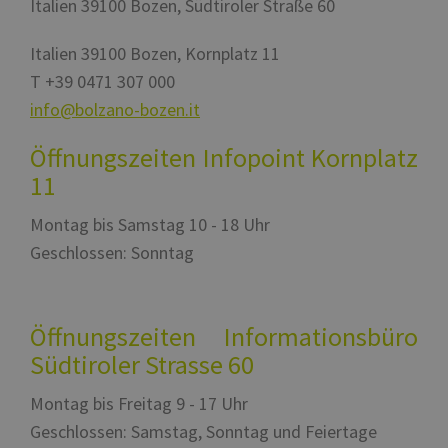
video You
Italien
39100
Bozen
,
Südtiroler Straße 60
è seguito da
incorporat
una breve seri
di numeri e
VISITOR_INFO1_LIVE
5 Monate 4
Questo coo
Google LLC
Italien
39100
Bozen
,
Kornplatz 11
lettere, che si
Wochen
impostato 
.youtube.com
ritiene sia un
Youtube p
T
+39 0471 307 000
codice di
tenere trac
riferimento pe
delle prefe
info@bolzano-bozen.it
il dominio che
dell'utente 
imposta il
video di
cookie.
Youtube
Öffnungszeiten Infopoint Kornplatz
incorporati
siti; può a
11
determinare
visitatore d
sito web st
Montag bis Samstag 10 - 18 Uhr
utilizzando
nuova o la
Geschlossen: Sonntag
vecchia ve
dell'interfa
Youtube.
Öffnungszeiten Informationsbüro
Südtiroler Strasse 60
Montag bis Freitag 9 - 17 Uhr
Geschlossen: Samstag, Sonntag und Feiertage