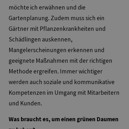
möchte ich erwähnen und die
Unbedingt erforderliche Cookies ermöglichen
wesentliche Kernfunktionen der Website wie die
Benutzeranmeldung und die Kontoverwaltung.
Gartenplanung. Zudem muss sich ein
Ohne die unbedingt erforderlichen Cookies kann die
Website nicht ordnungsgemäß verwendet werden.
Gärtner mit Pflanzenkrankheiten und
Name
Anbieter / Domäne
Ablaufdatum
Be
Schädlingen auskennen,
[abcdef0123456789]
www.bolzano-
Sitzung
Jo
{32}
bozen.it
Mangelerscheinungen erkennen und
__cf_bm
29 Minuten
Qu
Cloudflare Inc.
57 Sekunden
uti
.backend.chatbase.co
geeignete Maßnahmen mit der richtigen
tra
van
Methode ergreifen. Immer wichtiger
Web
rap
del
werden auch soziale und kommunikative
resolution
www.bolzano-
Sitzung
coo
bozen.it
pe
Kompetenzen im Umgang mit Mitarbeitern
CookieScriptConsent
5 Monate 3
Di
CookieScript
und Kunden.
Wochen
Co
www.bolzano-
ve
bozen.it
Ei
fü
Was braucht es, um einen grünen Daumen
sp
Ba
Sc