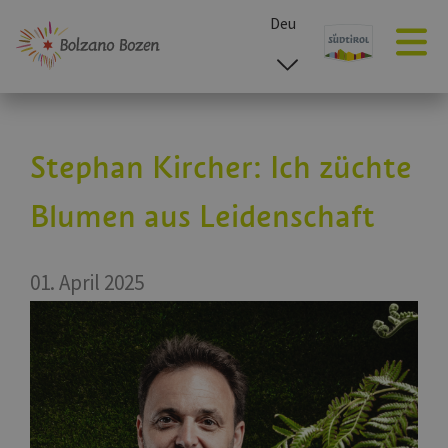
Deu
esp
ita
eng
Stephan Kircher: Ich züchte
Blumen aus Leidenschaft
01. April 2025