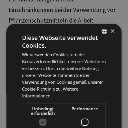
Einschränkungen bei der Verwendung von
Pflanzenschutzmitteln die Arbeit
×
erheblich.
Diese Webseite verwendet
Cookies.
Stimmt es, dass heute mehr Fachwissen
ITALIAN
Wir verwenden Cookies, um die
erforderlich ist als in der Vergangenheit?
ENGLISH
Benutzerfreundlichkeit unserer Website zu
GERMAN
Was muss ein Meistergärtner heute
verbessern. Durch die weitere Nutzung
unserer Webseite stimmen Sie der
wissen?
Verwendung von Cookies gemäß unserer
Cookie-Richtlinie zu.
Weitere
Unser Beruf ist sehr vielfältig und erfordert
Informationen
umfassende Kenntnisse. Die Vielfalt und
Unbedingt
Performance
erforderlich
Anzahl der Pflanzenarten haben enorm
zugenommen. Die Auswahl gut geeigneter